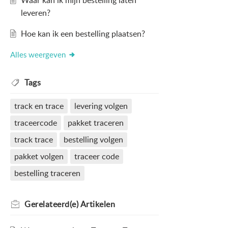
Waar kan ik mijn bestelling laten
leveren?
Hoe kan ik een bestelling plaatsen?
Alles weergeven
Tags
track en trace
levering volgen
traceercode
pakket traceren
track trace
bestelling volgen
pakket volgen
traceer code
bestelling traceren
Gerelateerd(e)
Artikelen