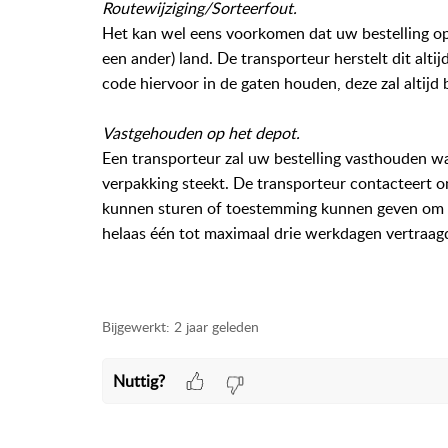
Routewijziging/Sorteerfout.
Het kan wel eens voorkomen dat uw bestelling op 
een ander) land. De transporteur herstelt dit alti
code hiervoor in de gaten houden, deze zal altij
Vastgehouden op het depot.
Een transporteur zal uw bestelling vasthouden w
verpakking steekt. De transporteur contacteert o
kunnen sturen of toestemming kunnen geven om de
helaas één tot maximaal drie werkdagen vertraag
track en trace, track & trace, traceer code, tracee
pakket volgen, bestelling volgen, levering volgen, 
Bijgewerkt:
2 jaar geleden
Nuttig?