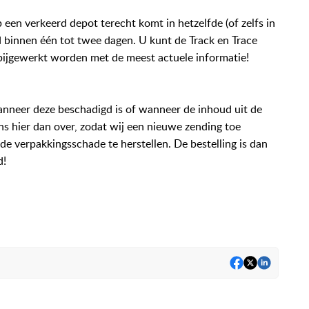
een verkeerd depot terecht komt in hetzelfde (of zelfs in
jd binnen één tot twee dagen. U kunt de Track en Trace
d bijgewerkt worden met de meest actuele informatie!
anneer deze beschadigd is of wanneer de inhoud uit de
ns hier dan over, zodat wij een nieuwe zending toe
 verpakkingsschade te herstellen. De bestelling is dan
d!
rcode, traceren, bestelling traceren, pakket traceren,
status track en trace, track en trace status,